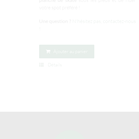
sous les pieds et de rider
votre spot préféré !
Une question ?
N'hésitez pas, contactez-nous
!
Ajouter au panier
Détails