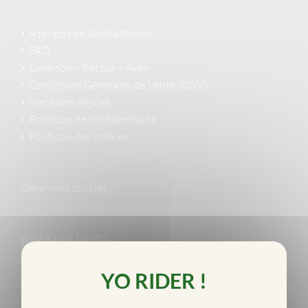
A propos de abcskate.com
FAQ
Livraison – Retour – Avoir
Conditions Générales de Vente (CGV)
Mentions légales
Politique de confidentialité
Politique des cookies
Gérer mes cookies
PLAN DU SITE
NEWS/ACTUALITÉS
Abcdaire du skateboard