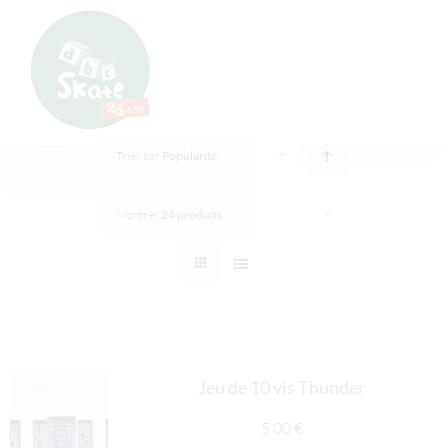
Passer
Panneau de gestion des cookies
au
contenu
Trier par
Popularité
Montrer
24 produits
Jeu de 10 vis Thunder
5,00
€