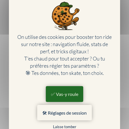
Marques de skate
Vidéos skate
Évènements
Art skate
Skateboarders pro
On utilise des cookies pour booster ton ride
Apprendre le skate
sur notre site : navigation fluide, stats de
Histoire du skate
perf, et tricks digitaux !
Jeux vidéos skate
T'es chaud pour tout accepter ? Ou tu
Skate business
préfères régler tes paramètres ?
SKATESHOP
🎯 Tes données, ton skate, ton choix.
Skateboard
Skateboards complets
Boards
✅ Vas-y roule
Trucks
Roues
Roulements
🛠️ Réglages de session
Grips
Visserie
Laisse tomber