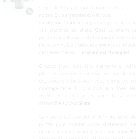
Ce jeu de 10 vis Thunder contient : 8 vis
noires, 2 vis argentées et 8 écrous.
La
visserie Thunder
est parfaite pour équiper
vos planches de skate. C’est sûrement la
partie à laquelle on prête le moins d’attention
mais comme les
trucks
,
roulements
ou
roues
,
c’est essentiel pour un
skateboard complet
.
Chaque truck doit être maintenu à votre
planche de skate. Pour cela, les boards ont
des trous pré faits pour vous permettre un
montage facile. Il n’y a plus qu’à poser les
trucks et à les visser avec la visserie
disponible sur
AbcSkate
.
La visserie est souvent la dernière pièce du
puzzle pour monter votre skateboard. Le
dernier moment avant d’avoir une
nouvelle
planche de skate