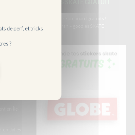
STICKERS SKATE GRATUIT
 vraiment en
Stickers de skateboard gratuits !
Fonds d’écran – goodies SKATE
ts de perf, et tricks
 Paris 2026
tres ?
e mondial
26 à Saintes
 et
ionnel
t en Île-
-en-Jalles