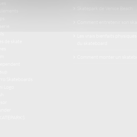
ues
Skatepark de Venice Beach
ulements
ps
Comment entretenir son ska
serie
ls
Les vrais bienfaits physique
s de skate
du skateboard
nes
rm
Comment monter un skatebo
dependent
ssup
ro Skateboards
i Logo
sh
sor
under
SKATEPARKS