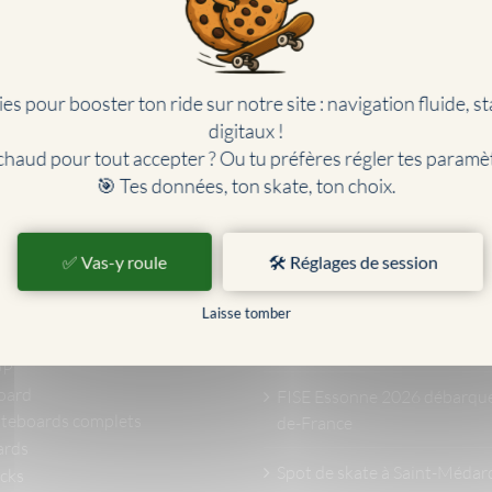
SITE
NEWS/ACTUALITÉS
UALITÉS
Filles et skate : où en est-on
re du skateboard
2026 ?
es pour booster ton ride sur notre site : navigation fluide, sta
s de skate
digitaux !
Street League Skateboarding
 skate
chaud pour tout accepter ? Ou tu préfères régler tes paramè
: un incontournable du skat
ments
🎯 Tes données, ton skate, ton choix.
revient à Roland-Garros
te
oarders pro
Stages de skateboard été 20
dre le skate
✅ Vas-y roule
🛠️ Réglages de session
e du skate
Vincent Milou : palmarès, JO
déos skate
Laisse tomber
parcours du skateur profess
business
français
OP
oard
FISE Essonne 2026 débarquen
teboards complets
de-France
ards
Spot de skate à Saint-Médard
cks