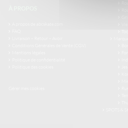
Ro
À PROPOS
Ro
Gri
A propos de abcskate.com
Vis
FAQ
Too
Livraison – Retour – Avoir
Marque
Bo
Conditions Générales de Vente (CGV)
Fo
Mentions légales
In
Politique de confidentialité
Je
Politique des cookies
Kor
Min
Ru
Gérer mes cookies
Ten
Th
SPOTS & 