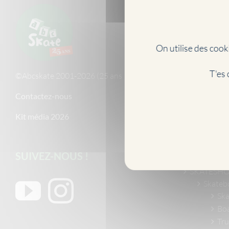
PLAN DU 
NEWS/ACT
Abcdai
On utilise des cooki
Marque
Vidéos
T'es 
©Abcskate 2001-2026 (25 ans !)
Évène
Art ska
Contactez-nous
Skateb
Kit média 2026
Appren
Histoir
Jeux vi
SUIVEZ-NOUS !
Skate 
SKATESH
Skateb
Ska
Bo
Tru