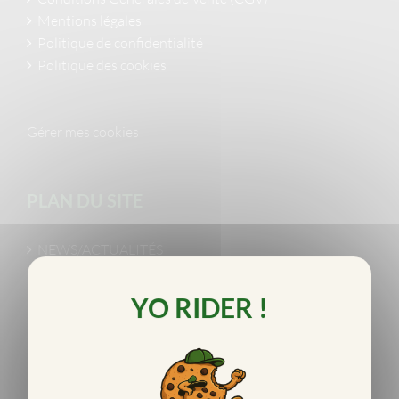
Mentions légales
Politique de confidentialité
Politique des cookies
Gérer mes cookies
PLAN DU SITE
NEWS/ACTUALITÉS
Abcdaire du skateboard
Marques de skate
Vidéos skate
Évènements
Art skate
Skateboarders pro