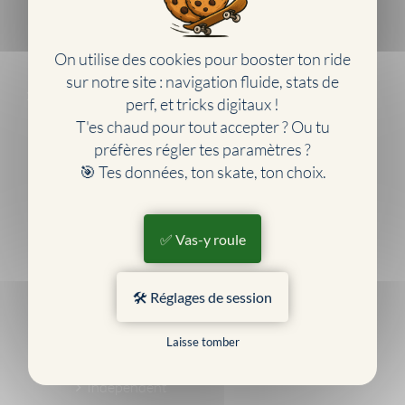
Apprendre le skate
Histoire du skate
Jeux vidéos skate
On utilise des cookies pour booster ton ride
Skate business
sur notre site : navigation fluide, stats de
SKATESHOP
perf, et tricks digitaux !
Skateboard
T'es chaud pour tout accepter ? Ou tu
Skateboards complets
préfères régler tes paramètres ?
Boards
🎯 Tes données, ton skate, ton choix.
Trucks
Roues
Roulements
✅ Vas-y roule
Grips
Visserie
🛠️ Réglages de session
Tools
Marques de skate
Bones
Laisse tomber
Form
Independent