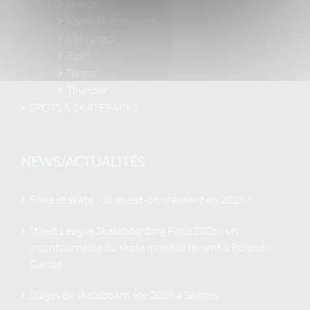
Jessup
Korro Skateboards
Mini Logo
Rush
Tensor
Thunder
SPOTS & SKATEPARKS
NEWS/ACTUALITÉS
Filles et skate : où en est-on vraiment en 2026 ?
Street League Skateboarding Paris 2026 : un
incontournable du skate mondial revient à Roland-
Garros
Stages de skateboard été 2026 à Saintes