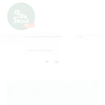
Passer
Panneau de gestion des cookies
au
contenu
Trier par
Commande par défaut
Montrer
24 produits