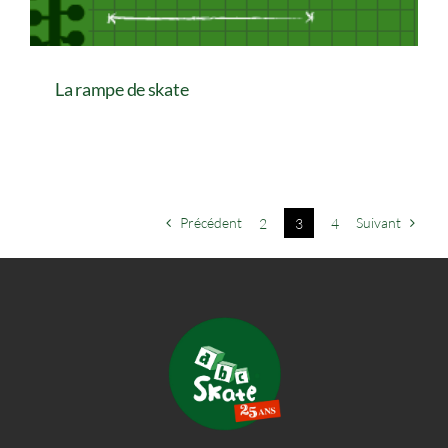
La rampe de skate
Précédent
Suivant
2
3
4
La rampe de skate