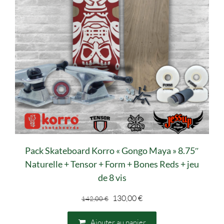
Pack Skateboard Korro « Gongo Maya » 8.75″
Naturelle + Tensor + Form + Bones Reds + jeu
de 8 vis
Le
Le
130,00
€
142,00
€
prix
prix
initial
actuel
Ajouter au panier