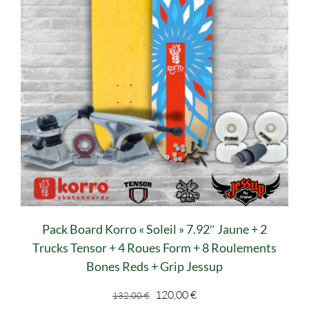
Pack Board Korro « Soleil » 7.92″ Jaune + 2
Trucks Tensor + 4 Roues Form + 8 Roulements
Bones Reds + Grip Jessup
Le
Le
120,00
€
132,00
€