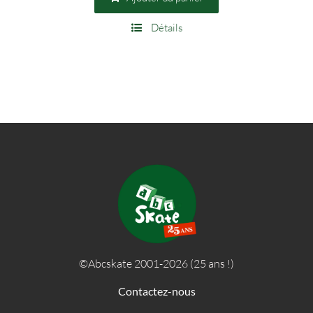
était :
est :
Détails
142,00 €.
130,00 €.
©Abcskate 2001-2026 (25 ans !)
Contactez-nous