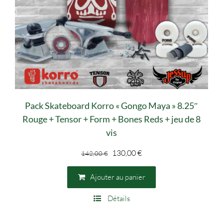
Pack Skateboard Korro « Gongo Maya » 8.25″
Rouge + Tensor + Form + Bones Reds + jeu de 8
vis
Le
Le
130,00
€
142,00
€
prix
prix
initial
actuel
Ajouter au panier
était :
est :
Détails
142,00 €.
130,00 €.