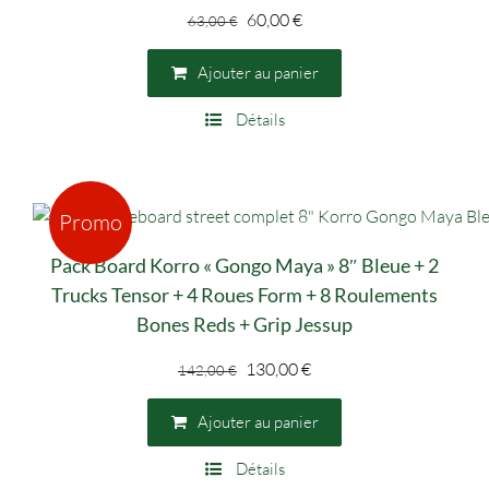
Le
Le
60,00
€
63,00
€
prix
prix
initial
actuel
Ajouter au panier
était :
est :
Détails
63,00 €.
60,00 €.
Promo
Pack Board Korro « Gongo Maya » 8″ Bleue + 2
Trucks Tensor + 4 Roues Form + 8 Roulements
Bones Reds + Grip Jessup
Le
Le
130,00
€
142,00
€
prix
prix
initial
actuel
Ajouter au panier
était :
est :
Détails
142,00 €.
130,00 €.