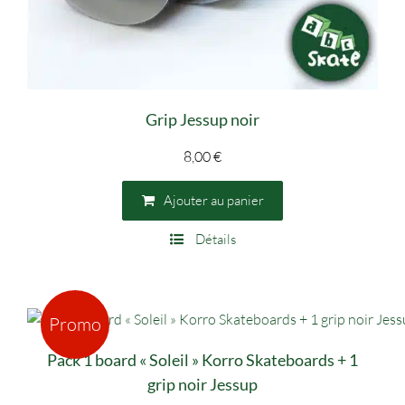
Grip Jessup noir
8,00
€
Ajouter au panier
Détails
Promo
Pack 1 board « Soleil » Korro Skateboards + 1
grip noir Jessup