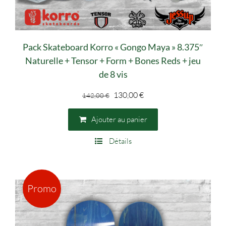
Pack Skateboard Korro « Gongo Maya » 8.375″
Naturelle + Tensor + Form + Bones Reds + jeu
de 8 vis
Le
Le
130,00
€
142,00
€
prix
prix
initial
actuel
Ajouter au panier
était :
est :
Détails
142,00 €.
130,00 €.
Promo