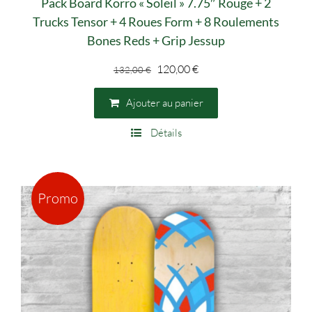
Pack Board Korro « Soleil » 7.75″ Rouge + 2
Trucks Tensor + 4 Roues Form + 8 Roulements
Bones Reds + Grip Jessup
Le
Le
120,00
€
132,00
€
prix
prix
initial
actuel
Ajouter au panier
était :
est :
Détails
132,00 €.
120,00 €.
Promo