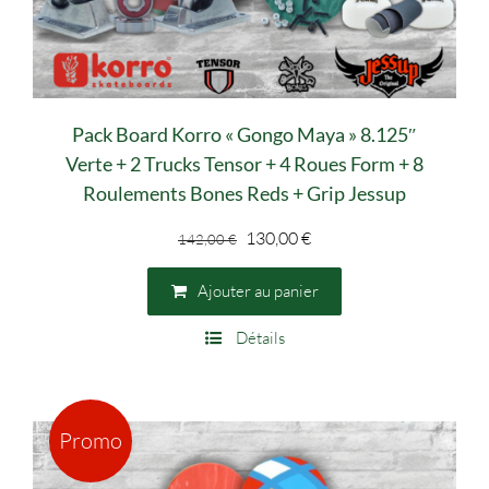
Pack Board Korro « Gongo Maya » 8.125″
Verte + 2 Trucks Tensor + 4 Roues Form + 8
Roulements Bones Reds + Grip Jessup
Le
Le
130,00
€
142,00
€
prix
prix
initial
actuel
Ajouter au panier
était :
est :
Détails
142,00 €.
130,00 €.
Promo