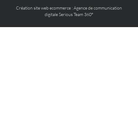
Création site web ecommerce
:
Agence de communication
digitale Serious Team 360°