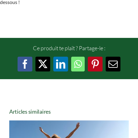
dessous !
Ce produit te plaît ? Partage-le :
Facebook
X
LinkedIn
WhatsApp
Pinterest
Email
Articles similaires