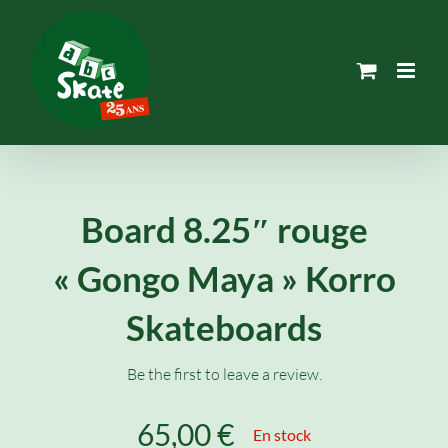
Passer
au
contenu
Board 8.25″ rouge
« Gongo Maya » Korro
Skateboards
Be the first to leave a review.
65,00
€
En stock