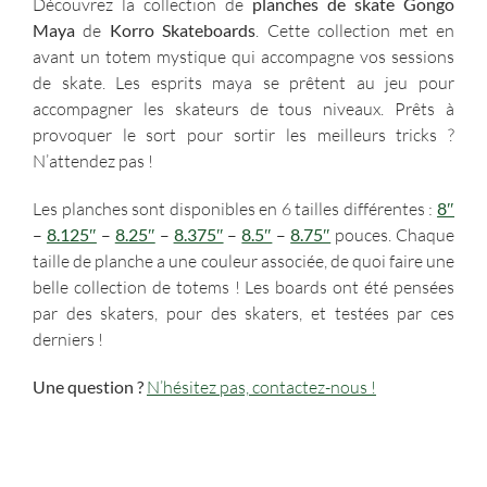
Découvrez la collection de
planches de skate Gongo
8.25"
Maya
de
Korro Skateboards
. Cette collection met en
rouge
avant un totem mystique qui accompagne vos sessions
"Gongo
de skate. Les esprits maya se prêtent au jeu pour
Maya"
accompagner les skateurs de tous niveaux. Prêts à
Korro
provoquer le sort pour sortir les meilleurs tricks ?
Skateboards
N’attendez pas !
Les planches sont disponibles en 6 tailles différentes :
8″
–
8.125″
–
8.25″
–
8.375″
–
8.5″
–
8.75″
pouces. Chaque
taille de planche a une couleur associée, de quoi faire une
belle collection de totems ! Les boards ont été pensées
par des skaters, pour des skaters, et testées par ces
derniers !
Une question ?
N’hésitez pas, contactez-nous !