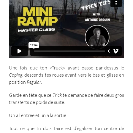
Une fois que ton «Truck» avant passe par-dessus le
Coping
, descends tes roues avant vers le bas et glisse en
position
Regular
.
Garde en tête que ce
Trick
te demande de faire deux gros
transferts de poids de suite.
Un à l’entrée et un à la sortie.
Tout ce que tu dois faire est d’égaliser ton centre de